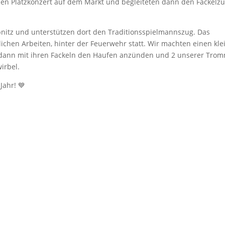
inen Platzkonzert auf dem Markt und begleiteten dann den Fackelz
nitz und unterstützen dort den Traditionsspielmannszug. Das
ichen Arbeiten, hinter der Feuerwehr statt. Wir machten einen kle
 dann mit ihren Fackeln den Haufen anzünden und 2 unserer Trom
irbel.
Jahr! 💙