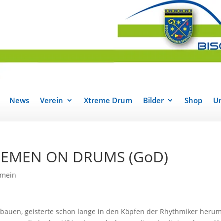
News
Verein
Xtreme Drum
Bilder
Shop
Un
TLEMEN ON DRUMS (GoD)
emein
ubauen, geisterte schon lange in den Köpfen der Rhythmiker herum