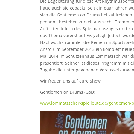
Die Begeisterung für diese Art Rhythmusperfor
hatte auch sie gepackt. Seit ein paar Jahren w
sich die Gentlemen on Drums bei zahlreichen 
genannt, bestehen zurzeit aus sechs Trommler
Auftritten intern des Spielmannszuges und zu
das Thema vorerst auf Eis gelegt. Jedoch wurd
Nachwuchstrommler die Reihen im Sportspielm
Anstoß im September 2013 ein komplett neues 
Mai 2014 im Schützenhaus Lommatzsch war da
präsentiert. Seither ist dieses Programm mit e
Zugabe die unter gegebenen Voraussetzungen 
Wir freuen uns auf eure Show!
Gentlemen on Drums (GoD)
www.lommatzscher-spielleute.de/gentlemen-