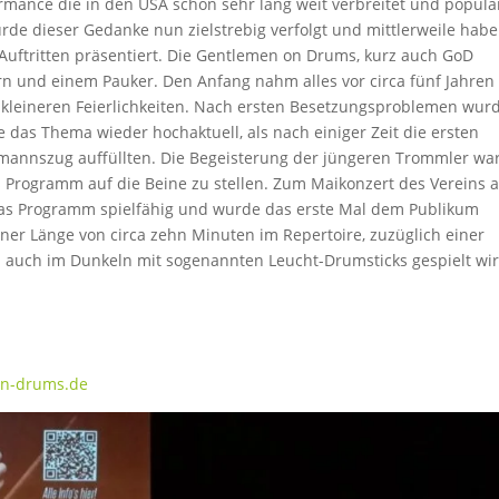
mance die in den USA schon sehr lang weit verbreitet und populär 
urde dieser Gedanke nun zielstrebig verfolgt und mittlerweile hab
Auftritten präsentiert. Die Gentlemen on Drums, kurz auch GoD
n und einem Pauker. Den Anfang nahm alles vor circa fünf Jahren
 kleineren Feierlichkeiten. Nach ersten Besetzungsproblemen wur
e das Thema wieder hochaktuell, als nach einiger Zeit die ersten
annszug auffüllten. Die Begeisterung der jüngeren Trommler wa
Programm auf die Beine zu stellen. Zum Maikonzert des Vereins 
s Programm spielfähig und wurde das erste Mal dem Publikum
iner Länge von circa zehn Minuten im Repertoire, zuzüglich einer
auch im Dunkeln mit sogenannten Leucht-Drumsticks gespielt wir
on-drums.de