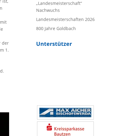
ist,
„Landesmeisterschaft“
en
Nachwuchs
Landesmeisterschaften 2026
 mit
800 Jahre Goldbach
de
r der
Unterstützer
am 1.
d.