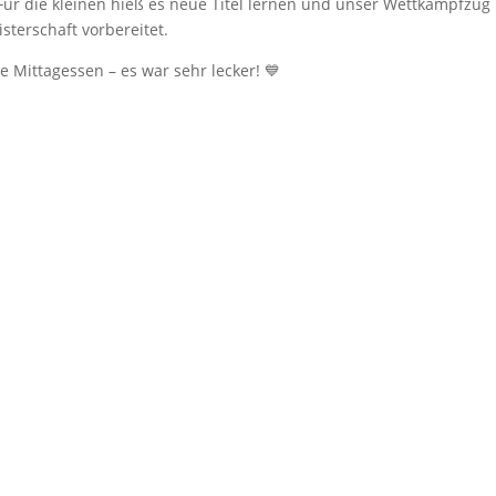
 Für die kleinen hieß es neue Titel lernen und unser Wettkampfzug
sterschaft vorbereitet.
he Mittagessen – es war sehr lecker! 💙