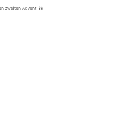
zweiten Advent. 🕯️🕯️