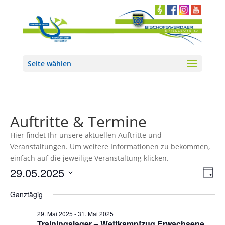
Seite wählen
Auftritte & Termine
Hier findet Ihr unsere aktuellen Auftritte und
Veranstaltungen. Um weitere Informationen zu bekommen,
einfach auf die jeweilige Veranstaltung klicken.
Veranstaltungen
Ans
Ver
29.05.2025
Tag
Ans
Nav
für
Datum
Nav
Ganztägig
29.
wählen.
Mai
29. Mai 2025
-
31. Mai 2025
Trainingslager – Wettkampfzug Erwachsene