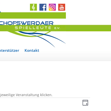
terstützer
Kontakt
jeweilige Veranstaltung klicken.
Ansichten
Veranstal
Ansichten
Tag
Navigatio