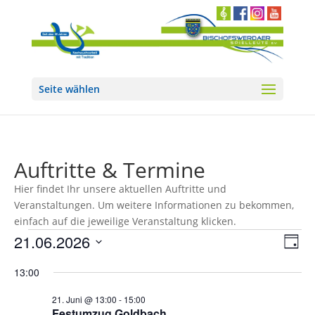
Seite wählen
Auftritte & Termine
Hier findet Ihr unsere aktuellen Auftritte und
Veranstaltungen. Um weitere Informationen zu bekommen,
einfach auf die jeweilige Veranstaltung klicken.
Veranstaltungen
Ans
Ver
21.06.2026
Tag
Ans
Nav
für
Datum
Nav
13:00
21.
wählen.
Juni
21. Juni @ 13:00
-
15:00
Festumzug Goldbach