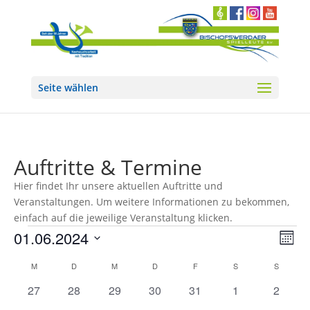
Seite wählen
Auftritte & Termine
Hier findet Ihr unsere aktuellen Auftritte und
Veranstaltungen. Um weitere Informationen zu bekommen,
einfach auf die jeweilige Veranstaltung klicken.
Veranstaltungen
Ans
Ver
01.06.2024
Monat
Ans
Nav
Datum
Nav
Kalender
M
MONTAG
D
DIENSTAG
M
MITTWOCH
D
DONNERSTAG
F
FREITAG
S
SAMSTAG
S
SONNT
wählen.
von
0
0
0
0
0
0
0
27
28
29
30
31
1
2
Veranstaltungen
Veranstaltungen
Veranstaltungen
Veranstaltungen
Veranstaltungen
Veranstaltungen
Veranstaltunge
Veranst